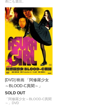
表にも選出。
[DVD] 映画 「阿修羅少女
～BLOOD-C異聞～」
SOLD OUT
「阿修羅少女～BLOOD-C異聞
～」DVD