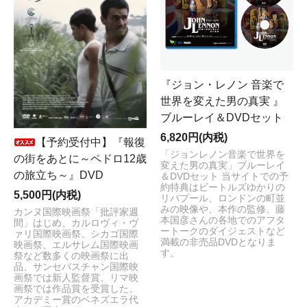
『ジョン・レノン 音楽で
世界を変えた男の真実 』
ブルーレイ＆DVDセット
6,820円(内税)
【予約受付中】『報復
「ジョンレノン音楽で世界を
の街をあとに～ペドロ12歳
変えた男の真実」ブルーレイ
の旅立ち～』DVD
＆DVDセット 当サイトでの予
約特典はビートルズゆかりの
5,500円(内税)
リバプール、ロンドンの町並
みの映像や、本作の監修、藤
カンヌ国際映画祭「批評家週
本国彦さんの各地でのアフタ
間」はじめ、カルロヴィ・ヴ
ートークのダイジェストなど
ァリ国際映画祭、シカゴ国際
満載の非売品DVDとなりま
映画祭、エルサレム国際映画
す。
祭など数多くの映画祭に出
品、サンセバスチャン国際映
画祭では新人監督賞、リマ映
画祭では作品賞を受賞した。
アカデミー賞のベネズエラ代