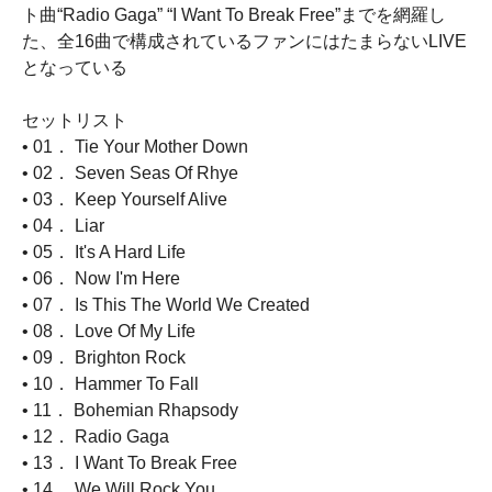
ト曲“Radio Gaga” “I Want To Break Free”までを網羅し
た、全16曲で構成されているファンにはたまらないLIVE
となっている
セットリスト
• 01． Tie Your Mother Down
• 02． Seven Seas Of Rhye
• 03． Keep Yourself Alive
• 04． Liar
• 05． It's A Hard Life
• 06． Now I'm Here
• 07． Is This The World We Created
• 08． Love Of My Life
• 09． Brighton Rock
• 10． Hammer To Fall
• 11． Bohemian Rhapsody
• 12． Radio Gaga
• 13． I Want To Break Free
• 14． We Will Rock You